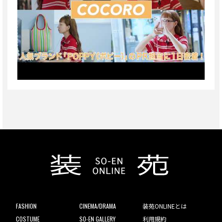
FASHION
CINEMA/DRAMA
装苑ONLINEとは
COSTUME
SO-EN GALLERY
利用規約