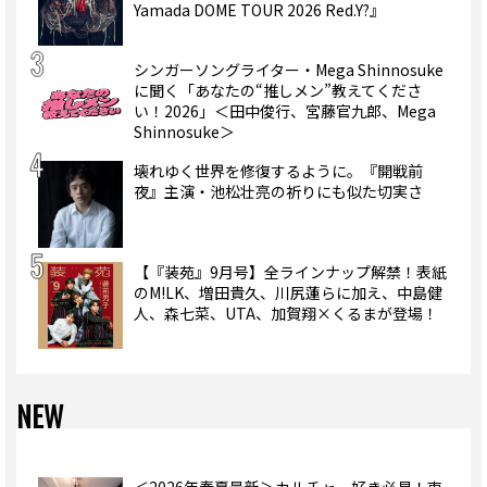
Yamada DOME TOUR 2026 Red.Y?』
シンガーソングライター・Mega Shinnosuke
に聞く「あなたの“推しメン”教えてくださ
い！2026」＜田中俊行、宮藤官九郎、Mega
Shinnosuke＞
壊れゆく世界を修復するように。『開戦前
夜』主演・池松壮亮の祈りにも似た切実さ
【『装苑』9月号】全ラインナップ解禁！表紙
のM!LK、増田貴久、川尻蓮らに加え、中島健
人、森七菜、UTA、加賀翔×くるまが登場！
NEW