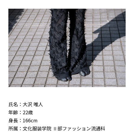
氏名：大沢 唯人
年齢：22歳
身長：166cm
所属：文化服装学院 Ⅱ部ファッション流通科