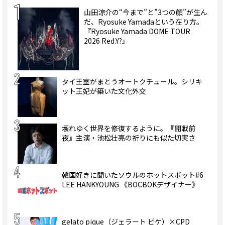
山田涼介の“今まで”と”3つの顔”が生ん
だ、Ryosuke Yamadaという在り方。
『Ryosuke Yamada DOME TOUR
2026 Red.Y?』
タイ王室がまとうオートクチュール。シリキ
ット王妃が築いた文化外交
壊れゆく世界を修復するように。『開戦前
夜』主演・池松壮亮の祈りにも似た切実さ
韓国好きに聞いたソウルのホットスポット#6
LEE HANKYOUNG 《BOCBOKデザイナー》
gelato pique（ジェラート ピケ）×CPD