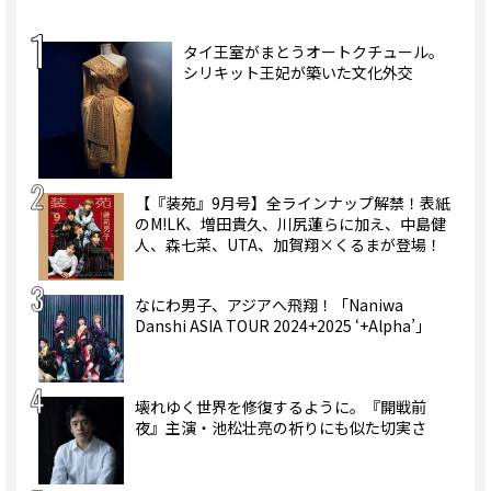
タイ王室がまとうオートクチュール。
シリキット王妃が築いた文化外交
【『装苑』9月号】全ラインナップ解禁！表紙
のM!LK、増田貴久、川尻蓮らに加え、中島健
人、森七菜、UTA、加賀翔×くるまが登場！
なにわ男子、アジアへ飛翔！「Naniwa
Danshi ASIA TOUR 2024+2025 ‘+Alpha’」
壊れゆく世界を修復するように。『開戦前
夜』主演・池松壮亮の祈りにも似た切実さ