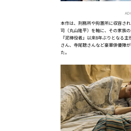
A
本作は、刑務所や拘置所に収容され
司（丸山隆平）を軸に、その家族の
『泥棒役者』以来8年ぶりとなる主
さん、寺尾聰さんなど豪華俳優陣が
た。