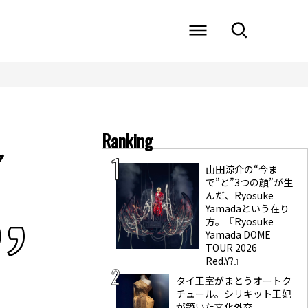
Ranking
ャ
山田涼介の“今ま
で”と”3つの顔”が生
んだ、Ryosuke
Yamadaという在り
方。『Ryosuke
Yamada DOME
TOUR 2026
Red.Y?』
タイ王室がまとうオートク
チュール。シリキット王妃
が築いた文化外交