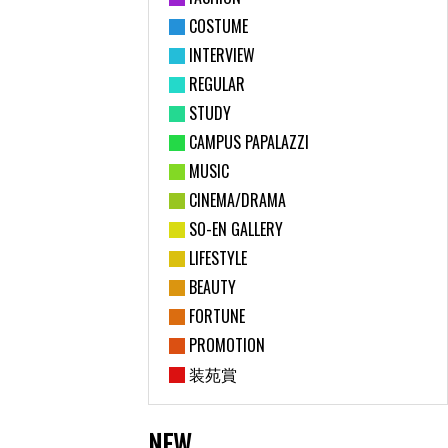
COSTUME
INTERVIEW
REGULAR
STUDY
CAMPUS PAPALAZZI
MUSIC
CINEMA/DRAMA
SO-EN GALLERY
LIFESTYLE
BEAUTY
FORTUNE
PROMOTION
装苑賞
NEW