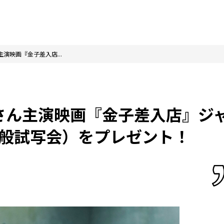
演映画『金子差入店...
さん主演映画『金子差入店』ジ
般試写会）をプレゼント！