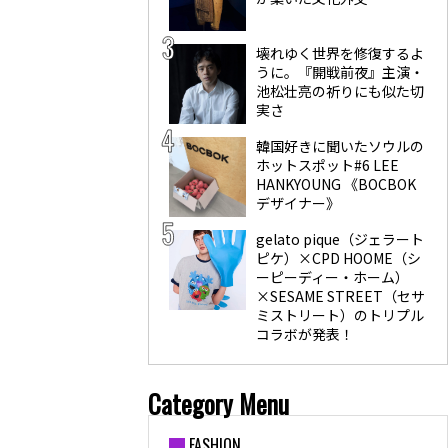
壊れゆく世界を修復するよ
うに。『開戦前夜』主演・
池松壮亮の祈りにも似た切
実さ
韓国好きに聞いたソウルの
ホットスポット#6 LEE
HANKYOUNG 《BOCBOK
デザイナー》
gelato pique（ジェラート
ピケ）×CPD HOOME（シ
ーピーディー・ホーム）
×SESAME STREET（セサ
ミストリート）のトリプル
コラボが発表！
Category Menu
FASHION