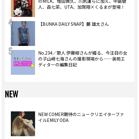
のM!LK、増田貴久、川尻蓮らに加え、中島健
人、森七菜、UTA、加賀翔×くるまが登場！
【BUNKA DAILY SNAP】麓 雄太さん
No.234／歌人 伊藤紺さんが綴る、今注目の女
の子山﨑七海さんの撮影現場から——装苑エ
ディターの編集日記
NEW
NEW COMER期待のニュークリエイターファ
イルEMILY ODA