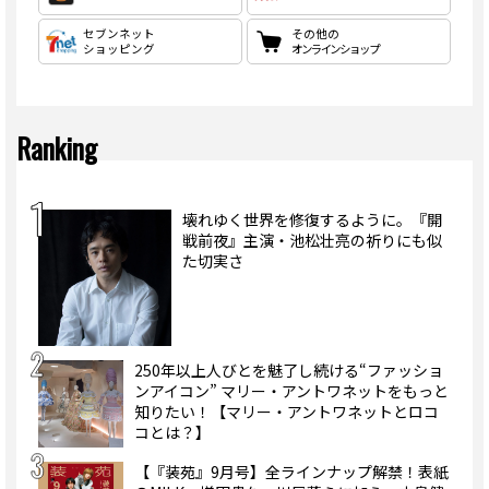
セブンネット
その他の
ショッピング
オンラインショップ
Ranking
壊れゆく世界を修復するように。『開
戦前夜』主演・池松壮亮の祈りにも似
た切実さ
250年以上人びとを魅了し続ける“ファッショ
ンアイコン” マリー・アントワネットをもっと
知りたい！【マリー・アントワネットとロコ
コとは？】
【『装苑』9月号】全ラインナップ解禁！表紙