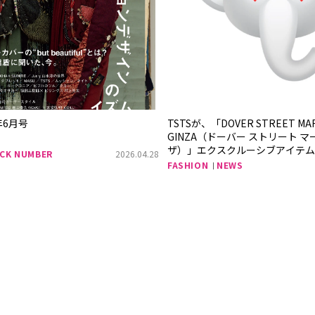
年6月号
TSTSが、「DOVER STREET MA
GINZA（ドーバー ストリート マ
ザ）」エクスクルーシブアイテム
CK NUMBER
2026.04.28
ナル絵文字に新モチーフ登場
E
FASHION
NEWS