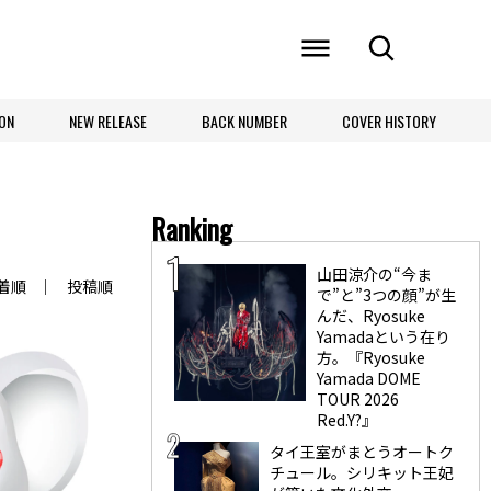
ON
NEW RELEASE
BACK NUMBER
COVER HISTORY
Ranking
山田涼介の“今ま
着順
投稿順
で”と”3つの顔”が生
んだ、Ryosuke
Yamadaという在り
方。『Ryosuke
Yamada DOME
TOUR 2026
Red.Y?』
タイ王室がまとうオートク
チュール。シリキット王妃