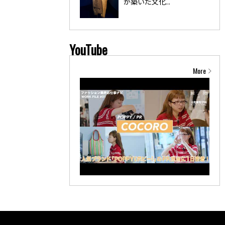
が築いた文化...
YouTube
More