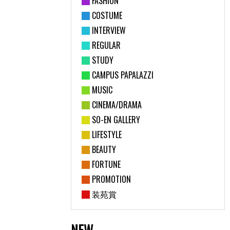
FASHION
COSTUME
INTERVIEW
REGULAR
STUDY
CAMPUS PAPALAZZI
MUSIC
CINEMA/DRAMA
SO-EN GALLERY
LIFESTYLE
BEAUTY
FORTUNE
PROMOTION
装苑賞
NEW