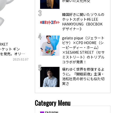
が築いた文化外交
韓国好きに聞いたソウルの
ホットスポット#6 LEE
HANKYOUNG 《BOCBOK
デザイナー》
gelato pique（ジェラート
ピケ）×CPD HOOME（シ
RKET
ーピーディー・ホーム）
ーケット ギン
×SESAME STREET（セサ
を発売。オリジ
ミストリート）のトリプル
2025.02.07
コラボが発表！
壊れゆく世界を修復するよ
うに。『開戦前夜』主演・
池松壮亮の祈りにも似た切
実さ
Category Menu