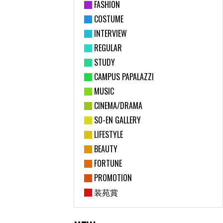
FASHION
COSTUME
INTERVIEW
REGULAR
STUDY
CAMPUS PAPALAZZI
MUSIC
CINEMA/DRAMA
SO-EN GALLERY
LIFESTYLE
BEAUTY
FORTUNE
PROMOTION
装苑賞