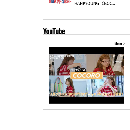
HANKYOUNG 《BOC...
YouTube
More