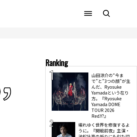
Ranking
山田涼介の“今ま
で”と”3つの顔”が生
んだ、Ryosuke
Yamadaという在り
方。『Ryosuke
Yamada DOME
TOUR 2026
Red.Y?』
壊れゆく世界を修復するよ
うに。『開戦前夜』主演・
池松壮亮の祈りにも似た切