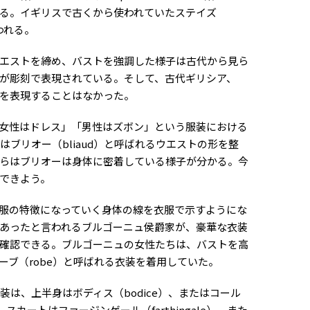
る。イギリスで古くから使われていたステイズ
われる。
エストを締め、バストを強調した様子は古代から見ら
が彫刻で表現されている。そして、古代ギリシア、
を表現することはなかった。
女性はドレス」「男性はズボン」という服装における
はブリオー（bliaud）と呼ばれるウエストの形を整
らはブリオーは身体に密着している様子が分かる。今
できよう。
服の特徴になっていく身体の線を衣服で示すようにな
あったと言われるブルゴーニュ侯爵家が、豪華な衣装
確認できる。ブルゴーニュの女性たちは、バストを高
ーブ（robe）と呼ばれる衣装を着用していた。
は、上半身はボディス（bodice）、またはコール
スカートはファージンゲール（farthingale）、また