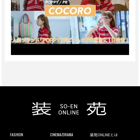
FASHION
CINEMA/DRAMA
装苑ONLINEとは