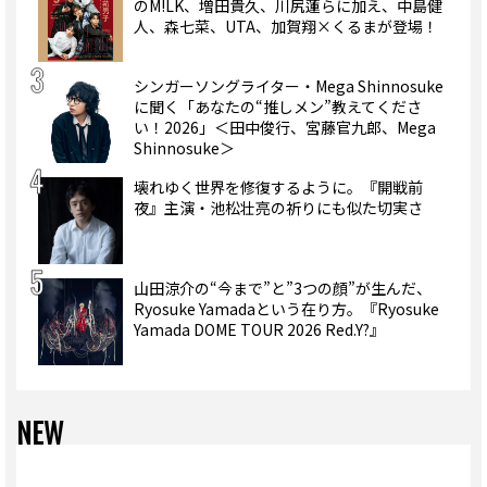
のM!LK、増田貴久、川尻蓮らに加え、中島健
人、森七菜、UTA、加賀翔×くるまが登場！
シンガーソングライター・Mega Shinnosuke
に聞く「あなたの“推しメン”教えてくださ
い！2026」＜田中俊行、宮藤官九郎、Mega
Shinnosuke＞
壊れゆく世界を修復するように。『開戦前
夜』主演・池松壮亮の祈りにも似た切実さ
山田涼介の“今まで”と”3つの顔”が生んだ、
Ryosuke Yamadaという在り方。『Ryosuke
Yamada DOME TOUR 2026 Red.Y?』
NEW