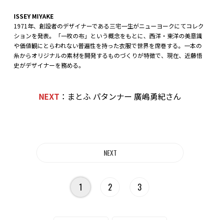
ISSEY MIYAKE
1971年、創設者のデザイナーである三宅一生がニューヨークにてコレク
ションを発表。「一枚の布」という概念をもとに、西洋・東洋の美意識
や価値観にとらわれない普遍性を持った衣服で世界を席巻する。一本の
糸からオリジナルの素材を開発するものづくりが特徴で、現在、近藤悟
史がデザイナーを務める。
NEXT
：まとふ パタンナー 廣嶋勇紀さん
1
2
3