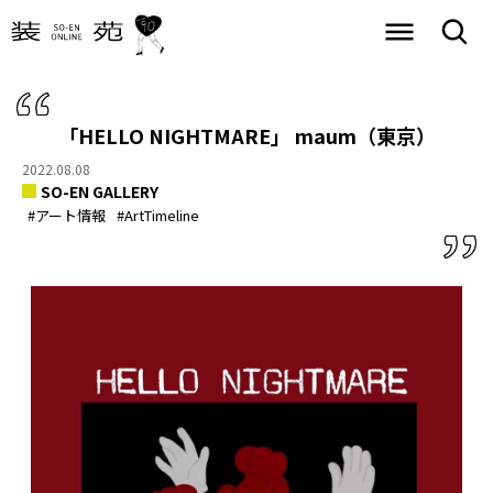
「HELLO NIGHTMARE」 maum（東京）
2022.08.08
SO-EN GALLERY
#アート情報
#ArtTimeline