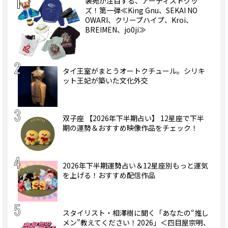
装苑が注目する、アーティストグッ
ズ！第一弾≪King Gnu、SEKAI NO
OWARI、クリープハイプ、Kroi、
BREIMEN、jo0ji≫
タイ王室がまとうオートクチュール。シリキ
ット王妃が築いた文化外交
双子座 【2026年下半期占い】 12星座で下半
期の運勢＆おすすめ映像作品をチェック！
2026年下半期運勢占い＆12星座別もっと運気
を上げる！おすすめ配信作品
スタイリスト・相澤樹に聞く「あなたの“推し
メン”教えてください！2026」＜四目屋宗明、