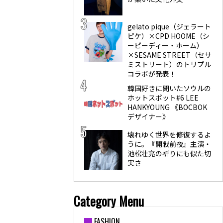
gelato pique（ジェラート
ピケ）×CPD HOOME（シ
ーピーディー・ホーム）
×SESAME STREET（セサ
ミストリート）のトリプル
コラボが発表！
韓国好きに聞いたソウルの
ホットスポット#6 LEE
HANKYOUNG 《BOCBOK
デザイナー》
壊れゆく世界を修復するよ
うに。『開戦前夜』主演・
池松壮亮の祈りにも似た切
実さ
Category Menu
FASHION