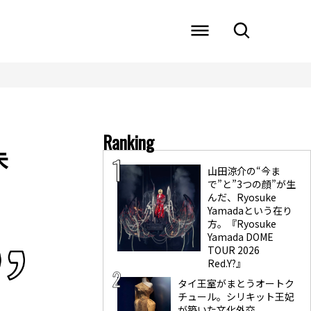
Ranking
未
山田涼介の“今ま
で”と”3つの顔”が生
んだ、Ryosuke
Yamadaという在り
方。『Ryosuke
Yamada DOME
TOUR 2026
Red.Y?』
タイ王室がまとうオートク
チュール。シリキット王妃
が築いた文化外交