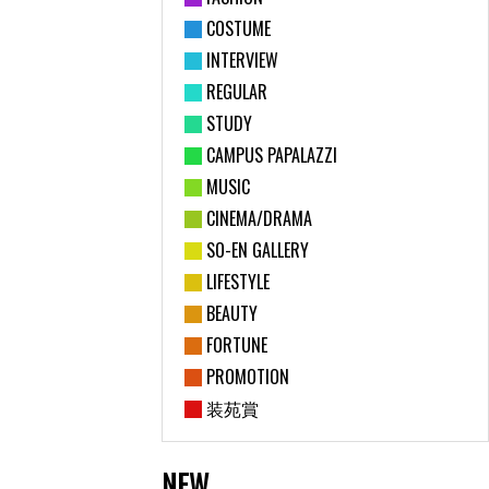
COSTUME
INTERVIEW
REGULAR
STUDY
CAMPUS PAPALAZZI
MUSIC
CINEMA/DRAMA
SO-EN GALLERY
LIFESTYLE
BEAUTY
FORTUNE
PROMOTION
装苑賞
NEW