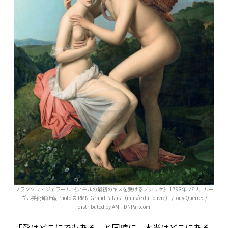
フランソワ・ジェラール 《アモルの最初のキスを受けるプシュケ》 1798年 パリ、ルー
ヴル美術館所蔵 Photo © RMN-Grand Palais （musée du Louvre） /Tony Querrec /
distributed by AMF-DNPartcom
「愛はどこにでもある、と同時に、本当はどこにある