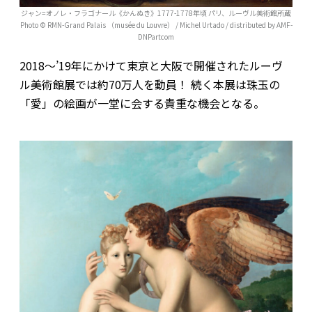
ジャン=オノレ・フラゴナール《かんぬき》1777-1778年頃 パリ、ルーヴル美術館所蔵
Photo © RMN-Grand Palais （musée du Louvre） / Michel Urtado / distributed by AMF-
DNPartcom
2018〜’19年にかけて東京と大阪で開催されたルーヴ
ル美術館展では約70万人を動員！ 続く本展は珠玉の
「愛」の絵画が一堂に会する貴重な機会となる。