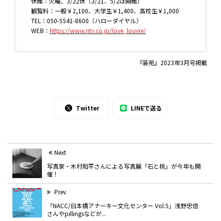
休館：
火曜、3/22休（3/21、5/2は開館）
観覧料：一般￥2,100、大学生￥1,400、高校生￥1,000
TEL：050-5541-8600（ハローダイヤル）
WEB：
https://www.ntv.co.jp/love_louvre/
『装苑』2023年3月号掲載
Twitter
LINEで送る
Next
写真家・木村和平さんによる写真展「石と桃」が今年も開
催！
Prev
「NACC/日本橋アナーキー文化センター Vol.5」浅野忠信
さんやpillingsなどが...