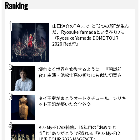
Ranking
山田涼介の“今まで”と”3つの顔”が生ん
だ、Ryosuke Yamadaという在り方。
『Ryosuke Yamada DOME TOUR
2026 Red.Y?』
壊れゆく世界を修復するように。『開戦前
夜』主演・池松壮亮の祈りにも似た切実さ
タイ王室がまとうオートクチュール。シリキ
ット王妃が築いた文化外交
Kis-My-Ft2の純熟。15年目の“おめでと
う”と“ありがとう”が溢れる『Kis-My-Ft2
LIVE TOUR 2025 MAGFACT』