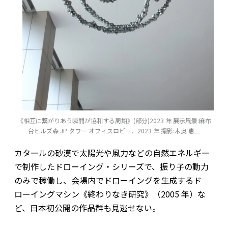
《相互に繋がりあう瞬間が協和する周期》(部分)2023 年 展示風景:麻布
台ヒルズ森 JP タワー オフィスロビー、2023 年 撮影:木奥 恵三
カタールの砂漠で太陽光や風力などの自然エネルギー
で制作したドローイング・シリーズで、振り子の動力
のみで稼働し、会場内でドローイングを生成するド
ローイングマシン《終わりなき研究》（2005 年）な
ど、日本初公開の作品群も見逃せない。