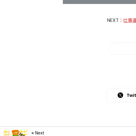
NEXT：
仕事
Twit
Next