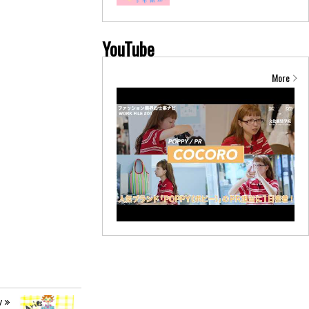
YouTube
More
v