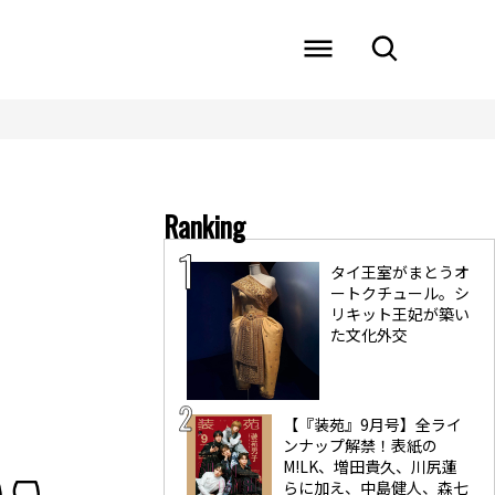
Ranking
タイ王室がまとうオ
ートクチュール。シ
リキット王妃が築い
た文化外交
【『装苑』9月号】全ライ
ンナップ解禁！表紙の
M!LK、増田貴久、川尻蓮
らに加え、中島健人、森七