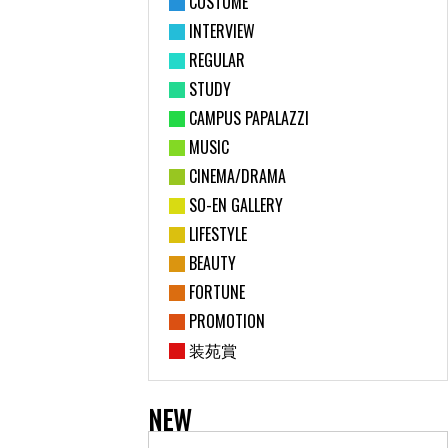
COSTUME
INTERVIEW
REGULAR
STUDY
CAMPUS PAPALAZZI
MUSIC
CINEMA/DRAMA
SO-EN GALLERY
LIFESTYLE
BEAUTY
FORTUNE
PROMOTION
装苑賞
NEW