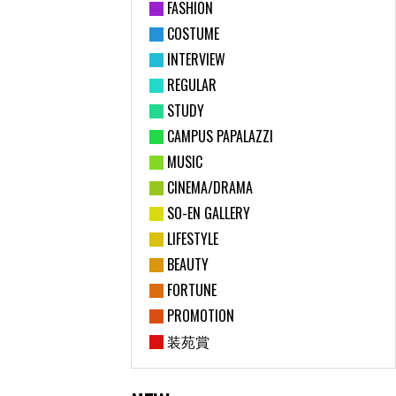
FASHION
COSTUME
INTERVIEW
REGULAR
STUDY
CAMPUS PAPALAZZI
MUSIC
CINEMA/DRAMA
SO-EN GALLERY
LIFESTYLE
BEAUTY
FORTUNE
PROMOTION
装苑賞