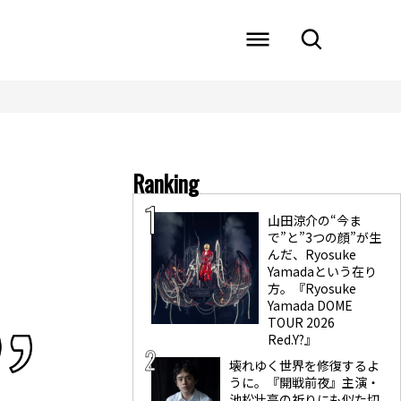
Ranking
山田涼介の“今ま
で”と”3つの顔”が生
んだ、Ryosuke
Yamadaという在り
方。『Ryosuke
Yamada DOME
TOUR 2026
Red.Y?』
壊れゆく世界を修復するよ
うに。『開戦前夜』主演・
池松壮亮の祈りにも似た切