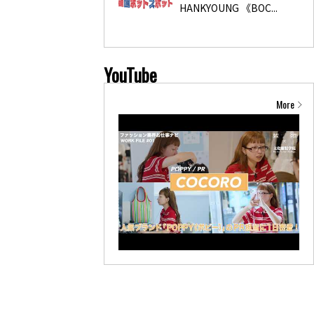
HANKYOUNG 《BOC...
YouTube
More