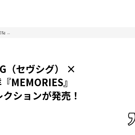
』...
KIG（セヴシグ） ×
『MEMORIES』
レクションが発売！