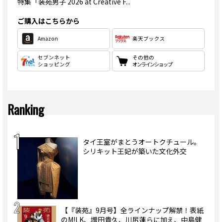
特集
「装苑男子 2026 at Creative F...
ご購入はこちらから
Amazon
楽天ブックス
セブンネット
その他の
ショッピング
オンラインショップ
Ranking
タイ王室がまとうオートクチュール。
シリキット王妃が築いた文化外交
【『装苑』9月号】全ラインナップ解禁！表紙
のM!LK、増田貴久、川尻蓮らに加え、中島健