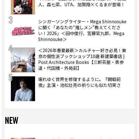
人、森七菜、UTA、加賀翔×くるまが登場！
シンガーソングライター・Mega Shinnosuke
に聞く「あなたの“推しメン”教えてくださ
い！2026」＜田中俊行、宮藤官九郎、Mega
Shinnosuke＞
＜2026年春夏最新＞カルチャー好き必見！東
京の個性派ブックショップ10選 新建築書店 |
Post Architecture Books【三軒茶屋・表参
道・代田橋・外苑前】
壊れゆく世界を修復するように。『開戦前
夜』主演・池松壮亮の祈りにも似た切実さ
NEW