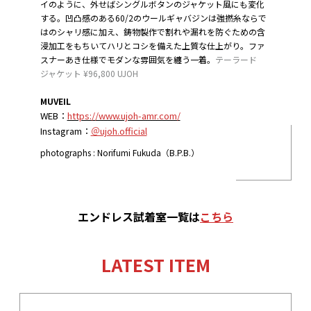
イのように、外せばシングルボタンのジャケット風にも変化
する。凹凸感のある60/2のウールギャバジンは強撚糸ならで
はのシャリ感に加え、鋳物製作で割れや漏れを防ぐための含
浸加工をもちいてハリとコシを備えた上質な仕上がり。ファ
スナーあき仕様でモダンな雰囲気を纏う一着。
テーラード
ジャケット ¥96,800 UJOH
MUVEIL
WEB：
https://www.ujoh-amr.com/
Instagram：
＠ujoh.official
photographs : Norifumi Fukuda（B.P.B.）
エンドレス試着室
一覧
は
こちら
LATEST ITEM