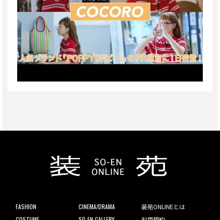
FASHION
CINEMA/DRAMA
装苑ONLINEとは
COSTUME
SO-EN GALLERY
利用規約