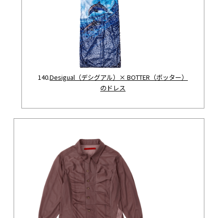
140.
Desigual（デシグアル）× BOTTER（ボッター）
のドレス