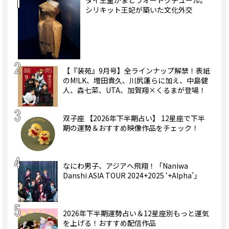
シリキット王妃が築いた文化外交
【『装苑』9月号】全ラインナップ解禁！表紙
のM!LK、増田貴久、川尻蓮らに加え、中島健
人、森七菜、UTA、加賀翔×くるまが登場！
双子座 【2026年下半期占い】 12星座で下半
期の運勢＆おすすめ映像作品をチェック！
なにわ男子、アジアへ飛翔！「Naniwa
Danshi ASIA TOUR 2024+2025 ‘+Alpha’」
2026年下半期運勢占い＆12星座別もっと運気
を上げる！おすすめ配信作品