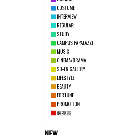
COSTUME
INTERVIEW
REGULAR
STUDY
CAMPUS PAPALAZZI
MUSIC
CINEMA/DRAMA
SO-EN GALLERY
LIFESTYLE
BEAUTY
FORTUNE
PROMOTION
装苑賞
NEW