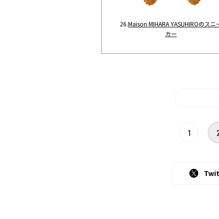
26.
Maison MIHARA YASUHIROのスニ
カー
1
Twit