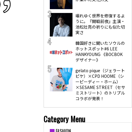
壊れゆく世界を修復するよ
うに。『開戦前夜』主演・
池松壮亮の祈りにも似た切
実さ
韓国好きに聞いたソウルの
ホットスポット#6 LEE
HANKYOUNG 《BOCBOK
デザイナー》
gelato pique（ジェラート
ピケ）×CPD HOOME（シ
ーピーディー・ホーム）
×SESAME STREET（セサ
ミストリート）のトリプル
コラボが発表！
Category Menu
FASHION