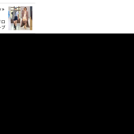
v
ドロ
ーブ