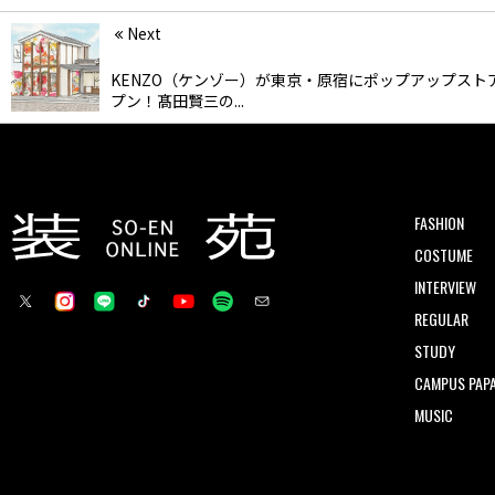
Next
KENZO（ケンゾー）が東京・原宿にポップアップスト
プン！髙田賢三の...
FASHION
COSTUME
INTERVIEW
REGULAR
STUDY
CAMPUS PAPA
MUSIC