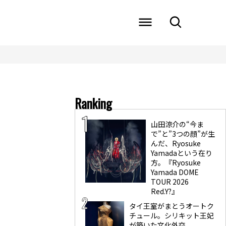
Ranking
山田涼介の“今ま
で”と”3つの顔”が生
んだ、Ryosuke
Yamadaという在り
方。『Ryosuke
Yamada DOME
TOUR 2026
Red.Y?』
タイ王室がまとうオートク
チュール。シリキット王妃
が築いた文化外交