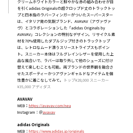
クリームホワイトカラーと鮮やかな赤の組み合わせが目
を引くadidas Originalsの超クロップド丈のトラックトッ
プと四本指のラバーフィンガーがついたスーパースター
は、イタリア発の気鋭ブランド、AVAVAV（アヴァヴァ
ヴ）とコラボレーションした「adidas Originals by
AVAVAV」コレクションの特別なデザイン。リサイクル素
材を70%使用したダブルジップ付きのトラックトップ
は、レトロなムード漂うスリーストライプスもポイン
ト。スニーカー本体はフルグレインレザーを使用した上
品な風合いで、ラバーは取り外して他のシューズに付け
替えて楽しむことも可能。両ブランドの世界観を融合さ
せたスポーティーかつアヴァンギャルドなアイテムを個
性豊かに着こなしてみて。
トップ¥28,000 スニーカー
¥35,000 アディダス
AVAVAV
WEB
：
https://avavav.com/nea
Instagram：＠
avavav
adidas Originals
WEB：
https://www.adidas.jp/originals