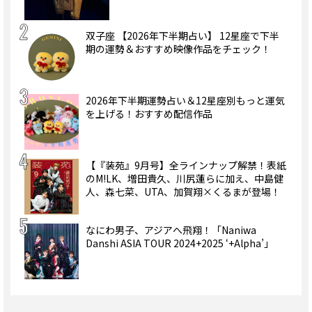
双子座 【2026年下半期占い】 12星座で下半
期の運勢＆おすすめ映像作品をチェック！
2026年下半期運勢占い＆12星座別もっと運気
を上げる！おすすめ配信作品
【『装苑』9月号】全ラインナップ解禁！表紙
のM!LK、増田貴久、川尻蓮らに加え、中島健
人、森七菜、UTA、加賀翔×くるまが登場！
なにわ男子、アジアへ飛翔！「Naniwa
Danshi ASIA TOUR 2024+2025 ‘+Alpha’」