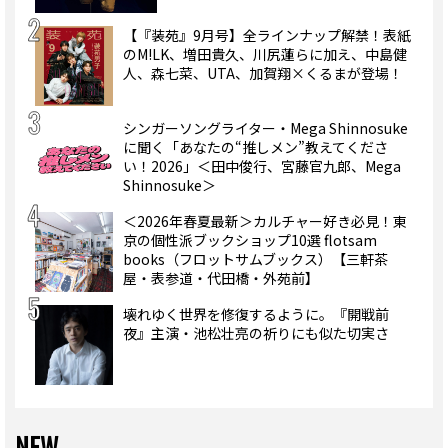
【『装苑』9月号】全ラインナップ解禁！表紙
のM!LK、増田貴久、川尻蓮らに加え、中島健
人、森七菜、UTA、加賀翔×くるまが登場！
シンガーソングライター・Mega Shinnosuke
に聞く「あなたの“推しメン”教えてくださ
い！2026」＜田中俊行、宮藤官九郎、Mega
Shinnosuke＞
＜2026年春夏最新＞カルチャー好き必見！東
京の個性派ブックショップ10選 flotsam
books（フロットサムブックス）【三軒茶
屋・表参道・代田橋・外苑前】
壊れゆく世界を修復するように。『開戦前
夜』主演・池松壮亮の祈りにも似た切実さ
NEW