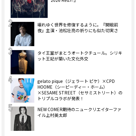
2026 Red.Y?』
壊れゆく世界を修復するように。『開戦前
夜』主演・池松壮亮の祈りにも似た切実さ
タイ王室がまとうオートクチュール。シリキ
ット王妃が築いた文化外交
gelato pique（ジェラート ピケ）×CPD
HOOME（シーピーディー・ホーム）
×SESAME STREET（セサミストリート）の
トリプルコラボが発表！
NEW COMER期待のニュークリエイターファ
イル上村英太郎