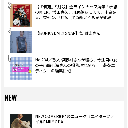
【『装苑』9月号】全ラインナップ解禁！表紙
のM!LK、増田貴久、川尻蓮らに加え、中島健
人、森七菜、UTA、加賀翔×くるまが登場！
【BUNKA DAILY SNAP】麓 雄太さん
No.234／歌人 伊藤紺さんが綴る、今注目の女
の子山﨑七海さんの撮影現場から——装苑エ
ディターの編集日記
NEW
NEW COMER期待のニュークリエイターファ
イルEMILY ODA