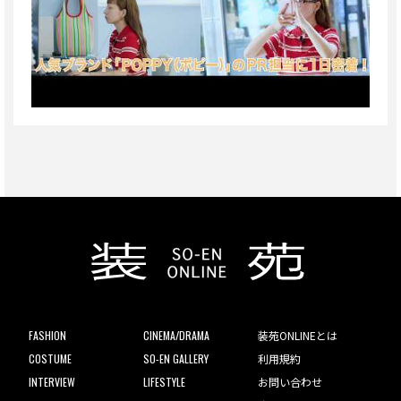
FASHION
CINEMA/DRAMA
装苑ONLINEとは
COSTUME
SO-EN GALLERY
利用規約
INTERVIEW
LIFESTYLE
お問い合わせ