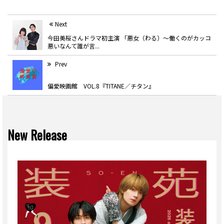
Next
今田美桜さんドラマ初主演 「悪女（わる）〜働くのがカッコ
悪いなんて誰が言...
Prev
偏愛映画館 VOL.8『TITANE／チタン』
New Release