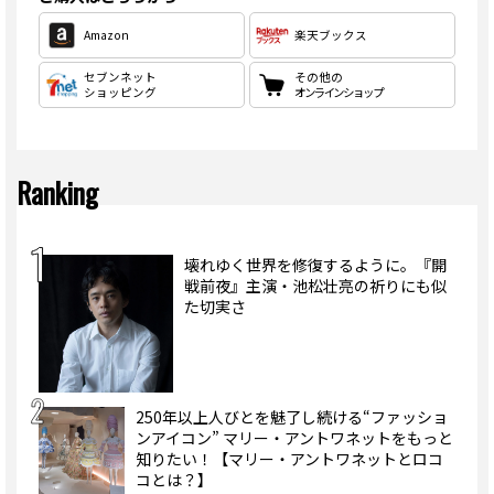
Amazon
楽天ブックス
セブンネット
その他の
ショッピング
オンラインショップ
Ranking
壊れゆく世界を修復するように。『開
戦前夜』主演・池松壮亮の祈りにも似
た切実さ
250年以上人びとを魅了し続ける“ファッショ
ンアイコン” マリー・アントワネットをもっと
知りたい！【マリー・アントワネットとロコ
コとは？】