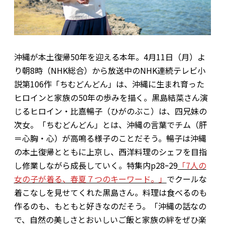
沖縄が本土復帰50年を迎える本年。
4月11日（月）よ
り朝8時（NHK総合）から
放送中のNHK連続テレビ小
説第106作「ちむどんどん」は、沖縄に生まれ育った
ヒロインと家族の50年の歩みを描く。黒島結菜さん演
じるヒロイン・比嘉暢子（ひがのぶこ）は、四兄妹の
次女。「ちむどんどん」とは、沖縄の言葉でチム（肝
＝心胸・心）が高鳴る様子のことだそう。暢子は沖縄
の本土復帰とともに上京し、西洋料理のシェフを目指
し修業しながら成長していく。特集内p28ｰ29
「7人の
女の子が着る、春夏７つのキーワード。」
でクールな
着こなしを見せてくれた黒島さん。料理は食べるのも
作るのも、もともと好きなのだそう。「沖縄の話なの
で、自然の美しさとおいしいご飯と家族の絆をぜひ楽