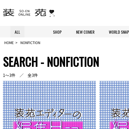
ALL
SHOP
NEW COMER
WORLD SNAP
HOME
NONFICTION
SEARCH - NONFICTION
1～3件 ／ 全3件