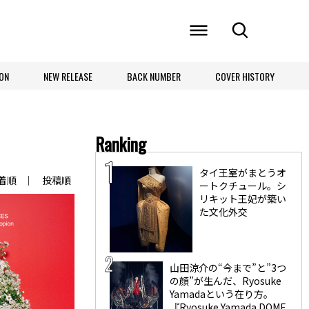
ON
NEW RELEASE
BACK NUMBER
COVER HISTORY
Ranking
タイ王室がまとうオ
着順
投稿順
ートクチュール。シ
リキット王妃が築い
た文化外交
山田涼介の“今まで”と”3つ
の顔”が生んだ、Ryosuke
Yamadaという在り方。
『Ryosuke Yamada DOME