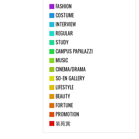
FASHION
COSTUME
INTERVIEW
REGULAR
STUDY
CAMPUS PAPALAZZI
MUSIC
CINEMA/DRAMA
SO-EN GALLERY
LIFESTYLE
BEAUTY
FORTUNE
PROMOTION
装苑賞