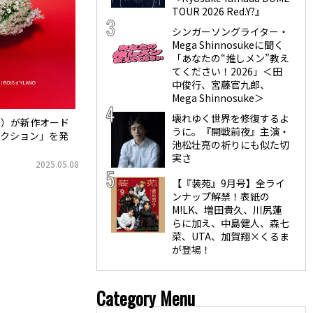
TOUR 2026 Red.Y?』
シンガーソングライター・
Mega Shinnosukeに聞く
「あなたの“推しメン”教え
てください！2026」＜田
中俊行、宮藤官九郎、
Mega Shinnosuke＞
壊れゆく世界を修復するよ
ョン）が新作オード
うに。『開戦前夜』主演・
クション」を発
池松壮亮の祈りにも似た切
実さ
2025.05.08
【『装苑』9月号】全ライ
ンナップ解禁！表紙の
M!LK、増田貴久、川尻蓮
らに加え、中島健人、森七
菜、UTA、加賀翔×くるま
が登場！
Category Menu