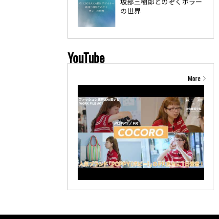
坂部三樹郎とのぞくホラー
の世界
YouTube
More