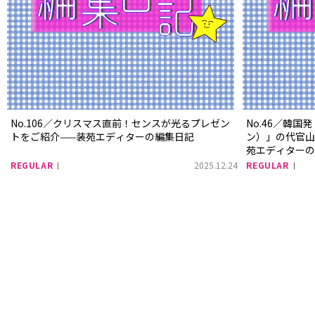
No.106／クリスマス直前！センスが光るプレゼン
No.46／韓国
トをご紹介——装苑エディターの編集日記
ン）」の代官山
苑エディター
REGULAR
2025.12.24
REGULAR