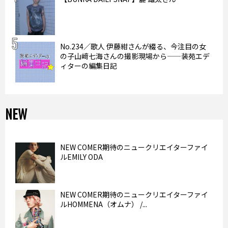
No.234／歌人 伊藤紺さんが綴る、今注目の女
の子山﨑七海さんの撮影現場から——装苑エデ
ィターの編集日記
NEW
NEW COMER期待のニュークリエイターファイ
ルEMILY ODA
NEW COMER期待のニュークリエイターファイ
ルHOMMENA（オムナ） /...