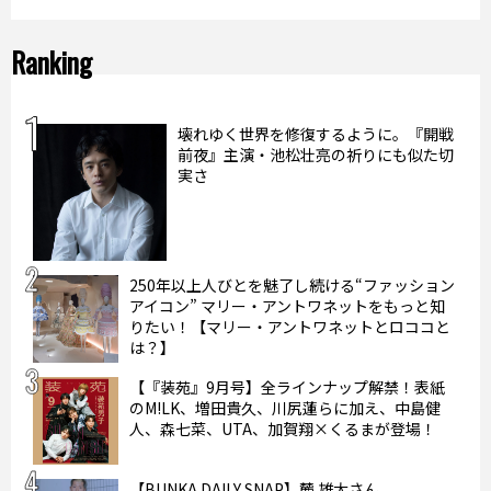
Ranking
壊れゆく世界を修復するように。『開戦
前夜』主演・池松壮亮の祈りにも似た切
実さ
250年以上人びとを魅了し続ける“ファッション
アイコン” マリー・アントワネットをもっと知
りたい！【マリー・アントワネットとロココと
は？】
【『装苑』9月号】全ラインナップ解禁！表紙
のM!LK、増田貴久、川尻蓮らに加え、中島健
人、森七菜、UTA、加賀翔×くるまが登場！
【BUNKA DAILY SNAP】麓 雄太さん