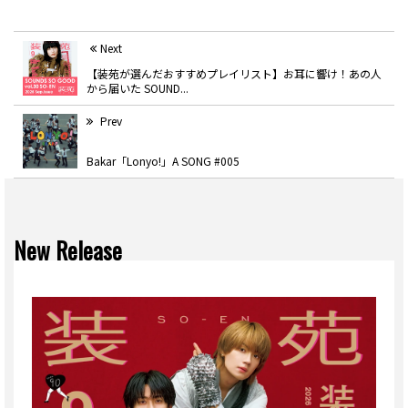
Next
【装苑が選んだおすすめプレイリスト】お耳に響け！あの人
から届いた SOUND...
Prev
Bakar「Lonyo!」A SONG #005
New Release