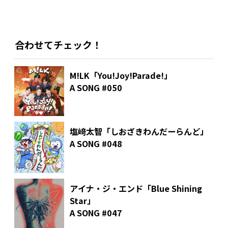
合わせてチェック！
M!LK「You!Joy!Parade!」
A SONG #050
塩﨑太智「しおざきわんだーらんど」
A SONG #048
アイナ・ジ・エンド「Blue Shining
Star」
A SONG #047