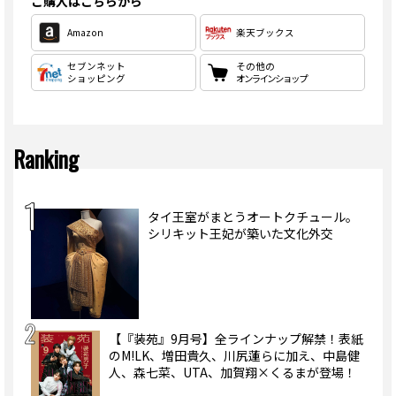
ご購入はこちらから
Amazon
楽天ブックス
セブンネット
その他の
ショッピング
オンラインショップ
Ranking
タイ王室がまとうオートクチュール。
シリキット王妃が築いた文化外交
【『装苑』9月号】全ラインナップ解禁！表紙
のM!LK、増田貴久、川尻蓮らに加え、中島健
人、森七菜、UTA、加賀翔×くるまが登場！