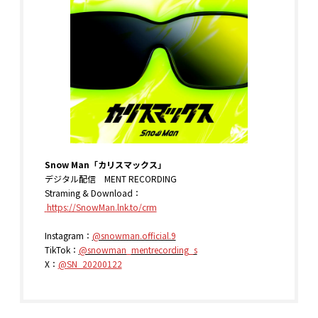
Snow Man「カリスマックス」
デジタル配信 MENT RECORDING
Straming & Download：
https://SnowMan.lnk.to/crm
Instagram：
@snowman.official.9
TikTok：
@snowman_mentrecording_s
X：
@SN_20200122