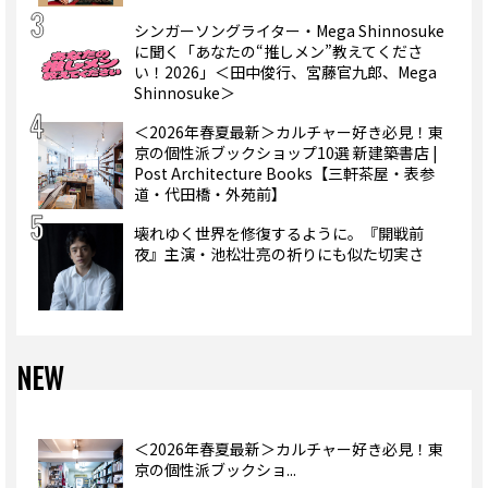
シンガーソングライター・Mega Shinnosuke
に聞く「あなたの“推しメン”教えてくださ
い！2026」＜田中俊行、宮藤官九郎、Mega
Shinnosuke＞
＜2026年春夏最新＞カルチャー好き必見！東
京の個性派ブックショップ10選 新建築書店 |
Post Architecture Books【三軒茶屋・表参
道・代田橋・外苑前】
壊れゆく世界を修復するように。『開戦前
夜』主演・池松壮亮の祈りにも似た切実さ
NEW
＜2026年春夏最新＞カルチャー好き必見！東
京の個性派ブックショ...