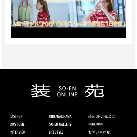
FASHION
CINEMA/DRAMA
装苑ONLINEとは
COSTUME
SO-EN GALLERY
利用規約
INTERVIEW
LIFESTYLE
お問い合わせ