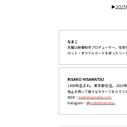
▶︎
202
なまこ
本職は映像制作プロデューサー。怪奇
ロット・オラクルカードを使ったリー
RISAKO HISAMATSU
1999年生まれ。東京都在住。201
粘土を用いて様々なモチーフをカラフ
WEB：
risakohisamatsu.com
Instagram：@
risakohisamatsu