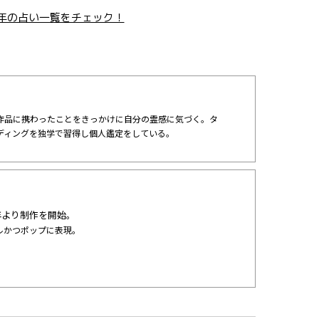
3年の占い一覧をチェック！
作品に携わったことをきっかけに自分の霊感に気づく。タ
ディングを独学で習得し個人鑑定をしている。
9年より制作を開始。
ルかつポップに表現。