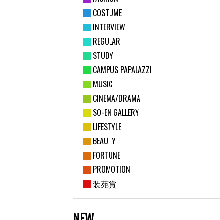
COSTUME
INTERVIEW
REGULAR
STUDY
CAMPUS PAPALAZZI
MUSIC
CINEMA/DRAMA
SO-EN GALLERY
LIFESTYLE
BEAUTY
FORTUNE
PROMOTION
装苑賞
NEW