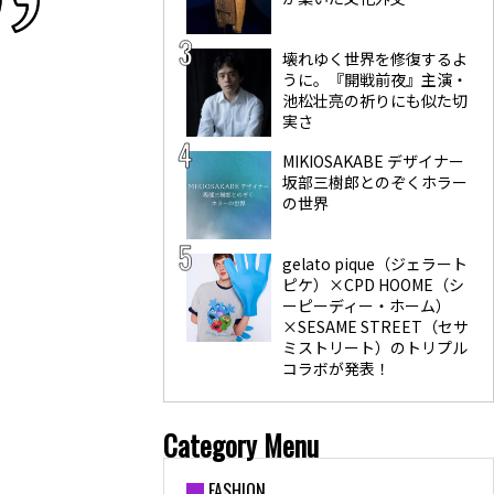
壊れゆく世界を修復するよ
うに。『開戦前夜』主演・
池松壮亮の祈りにも似た切
実さ
MIKIOSAKABE デザイナー
坂部三樹郎とのぞくホラー
の世界
gelato pique（ジェラート
ピケ）×CPD HOOME（シ
ーピーディー・ホーム）
×SESAME STREET（セサ
ミストリート）のトリプル
コラボが発表！
Category Menu
FASHION