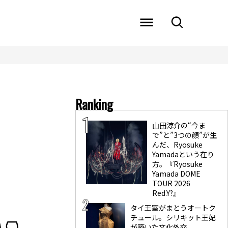
Ranking
山田涼介の“今ま
で”と”3つの顔”が生
んだ、Ryosuke
Yamadaという在り
方。『Ryosuke
Yamada DOME
TOUR 2026
Red.Y?』
タイ王室がまとうオートク
チュール。シリキット王妃
が築いた文化外交