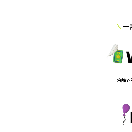
＼
一
冷静で