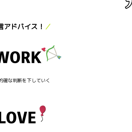
言アドバイス！
／
的確な判断を下していく