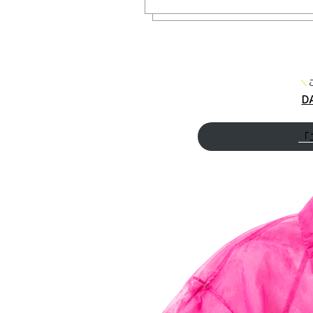
＼
D
「