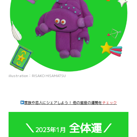
illustration：RISAKO HISAMATSU
家族や恋人にシェアしよう！ 他の星座の運勢を
チェック
＼
全体運／
2023年1月