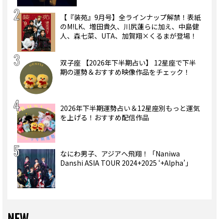
【『装苑』9月号】全ラインナップ解禁！表紙
のM!LK、増田貴久、川尻蓮らに加え、中島健
人、森七菜、UTA、加賀翔×くるまが登場！
双子座 【2026年下半期占い】 12星座で下半
期の運勢＆おすすめ映像作品をチェック！
2026年下半期運勢占い＆12星座別もっと運気
を上げる！おすすめ配信作品
なにわ男子、アジアへ飛翔！「Naniwa
Danshi ASIA TOUR 2024+2025 ‘+Alpha’」
NEW