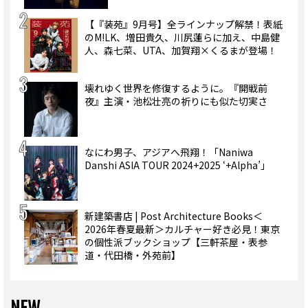
【『装苑』9月号】全ラインナップ解禁！表紙
のM!LK、増田貴久、川尻蓮らに加え、中島健
人、森七菜、UTA、加賀翔×くるまが登場！
壊れゆく世界を修復するように。『開戦前
夜』主演・池松壮亮の祈りにも似た切実さ
なにわ男子、アジアへ飛翔！「Naniwa
Danshi ASIA TOUR 2024+2025 ‘+Alpha’」
新建築書店 | Post Architecture Books＜
2026年春夏最新＞カルチャー好き必見！東京
の個性派ブックショップ【三軒茶屋・表参
道・代田橋・外苑前】
NEW