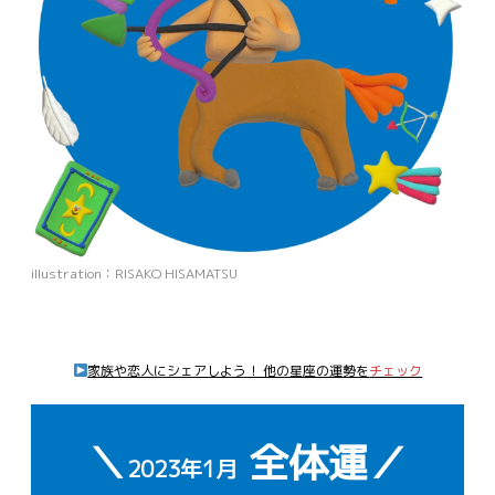
illustration：RISAKO HISAMATSU
家族や恋人にシェアしよう！ 他の星座の運勢を
チェック
＼
全体運／
2023年1月