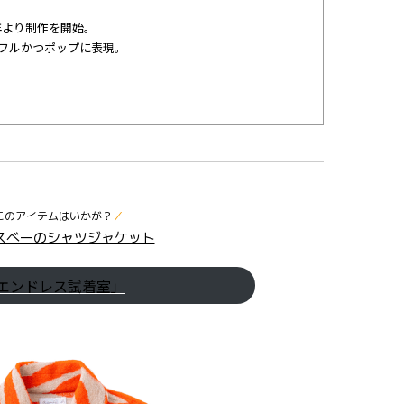
9年より制作を開始。
フルかつポップに表現。
このアイテムはいかが？
／
スべーのシャツジャケット
エンドレス試着室」