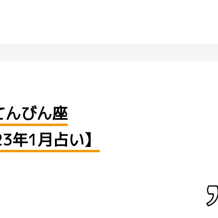
てんびん座
23年1月占い】