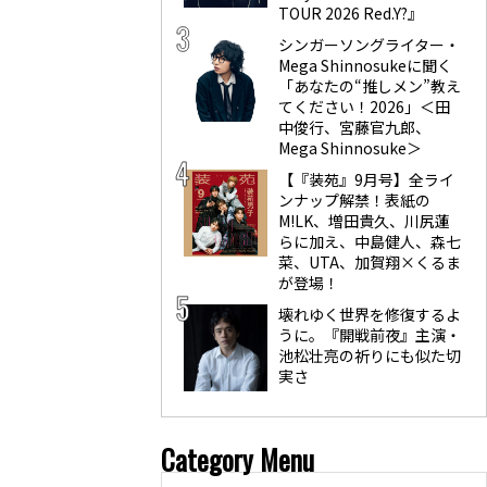
TOUR 2026 Red.Y?』
シンガーソングライター・
Mega Shinnosukeに聞く
「あなたの“推しメン”教え
てください！2026」＜田
中俊行、宮藤官九郎、
Mega Shinnosuke＞
【『装苑』9月号】全ライ
ンナップ解禁！表紙の
M!LK、増田貴久、川尻蓮
らに加え、中島健人、森七
菜、UTA、加賀翔×くるま
が登場！
壊れゆく世界を修復するよ
うに。『開戦前夜』主演・
池松壮亮の祈りにも似た切
実さ
Category Menu