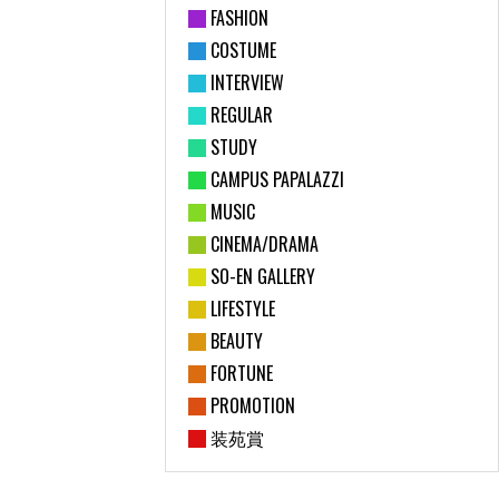
FASHION
COSTUME
INTERVIEW
REGULAR
STUDY
CAMPUS PAPALAZZI
MUSIC
CINEMA/DRAMA
SO-EN GALLERY
LIFESTYLE
BEAUTY
FORTUNE
PROMOTION
装苑賞