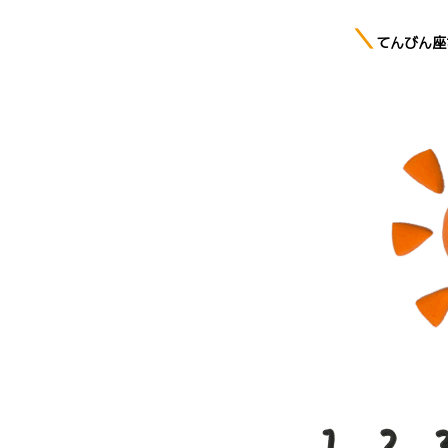
＼
てんびん
座