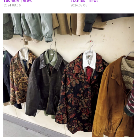
FASHION
NEWS
FASHION
NEWS
西の古着屋＞
2024.08.06
2024.08.06