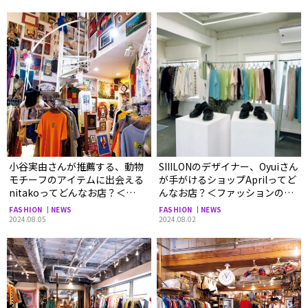
小谷実由さんが推薦する、動物
SIIILONのデザイナー、Oyuiさん
モチーフのアイテムに出会える
が手がけるショップAprilってど
nitakoってどんなお店？＜
んなお店？＜ファッションのプ
ファッションのプロが選ぶ、
ロが選ぶ、とっておきの古着屋
FASHION
NEWS
FASHION
NEWS
とっておきの古着屋＞
＞
2024.08.05
2024.08.02