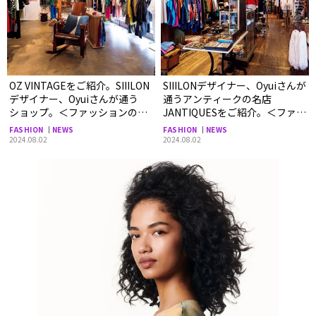
OZ VINTAGEをご紹介。SIIILON
SIIILONデザイナー、Oyuiさんが
デザイナー、Oyuiさんが通う
通うアンティークの名店
ショップ。＜ファッションのプ
JANTIQUESをご紹介。＜ファッ
ロが選ぶ、とっておきの古着屋
ションのプロが選ぶ、とってお
FASHION
NEWS
FASHION
NEWS
＞
きの古着屋＞
2024.08.02
2024.08.02