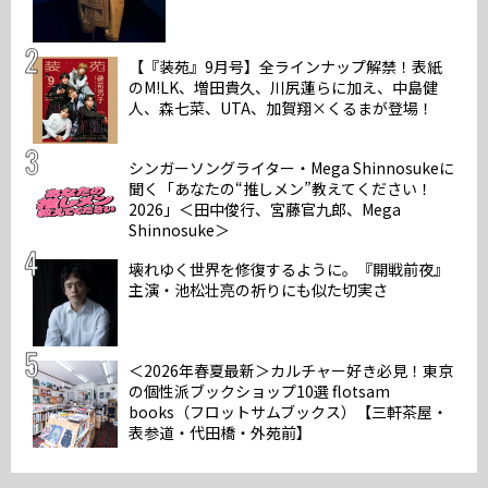
【『装苑』9月号】全ラインナップ解禁！表紙
のM!LK、増田貴久、川尻蓮らに加え、中島健
人、森七菜、UTA、加賀翔×くるまが登場！
シンガーソングライター・Mega Shinnosukeに
聞く「あなたの“推しメン”教えてください！
2026」＜田中俊行、宮藤官九郎、Mega
Shinnosuke＞
壊れゆく世界を修復するように。『開戦前夜』
主演・池松壮亮の祈りにも似た切実さ
＜2026年春夏最新＞カルチャー好き必見！東京
の個性派ブックショップ10選 flotsam
books（フロットサムブックス）【三軒茶屋・
表参道・代田橋・外苑前】