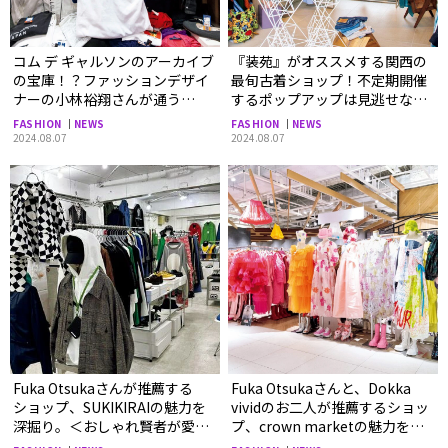
コム デ ギャルソンのアーカイブ
『装苑』がオススメする関西の
の宝庫！？ファッションデザイ
最旬古着ショップ！不定期開催
ナーの小林裕翔さんが通う
するポップアップは見逃せな
ショップ、ドンドンダウン オン
い！「veje」＜やっぱり西の古
FASHION
NEWS
FASHION
NEWS
ウェンズデイ 横浜西口店＜
着が見逃せない＞
2024.08.07
2024.08.07
ファッションのプロが選ぶ、
とっておきの古着屋＞
Fuka Otsukaさんが推薦する
Fuka Otsukaさんと、Dokka
ショップ、SUKIKIRAIの魅力を
vividのお二人が推薦するショッ
深掘り。＜おしゃれ賢者が愛す
プ、crown marketの魅力を深
る西の古着屋＞
掘り。＜おしゃれ賢者が愛する