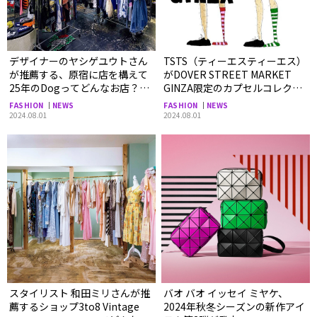
デザイナーのヤシゲユウトさん
TSTS（ティーエスティーエス）
が推薦する、原宿に店を構えて
がDOVER STREET MARKET
25年のDogってどんなお店？＜
GINZA限定のカプセルコレク
ファッションのプロが選ぶ、
ションを発売。
FASHION
NEWS
FASHION
NEWS
とっておきの古着屋＞
2024.08.01
2024.08.01
スタイリスト 和田ミリさんが推
バオ バオ イッセイ ミヤケ、
薦するショップ3to8 Vintage
2024年秋冬シーズンの新作アイ