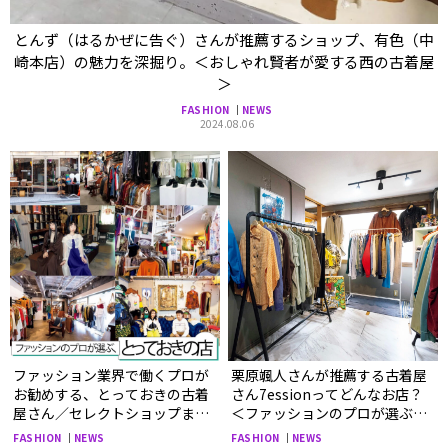
とんず（はるかぜに告ぐ）さんが推薦するショップ、有色（中
崎本店）の魅力を深掘り。＜おしゃれ賢者が愛する西の古着屋
＞
FASHION
NEWS
2024.08.06
ファッション業界で働くプロが
栗原颯人さんが推薦する古着屋
お勧めする、とっておきの古着
さん7essionってどんなお店？
屋さん／セレクトショップまと
＜ファッションのプロが選ぶ、
め。
とっておきの古着屋＞
FASHION
NEWS
FASHION
NEWS