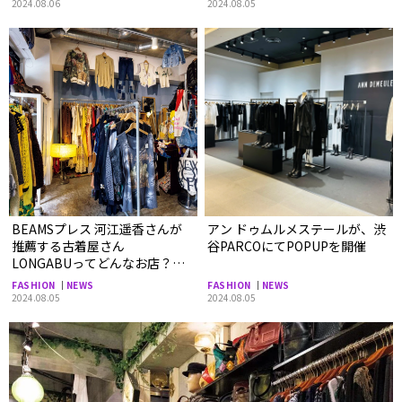
2024.08.06
2024.08.05
BEAMSプレス 河江遥香さんが
アン ドゥムルメステールが、渋
推薦する古着屋さん
谷PARCOにてPOPUPを開催
LONGABUってどんなお店？＜
ファッションのプロが選ぶ、
FASHION
NEWS
FASHION
NEWS
とっておきの古着屋＞
2024.08.05
2024.08.05