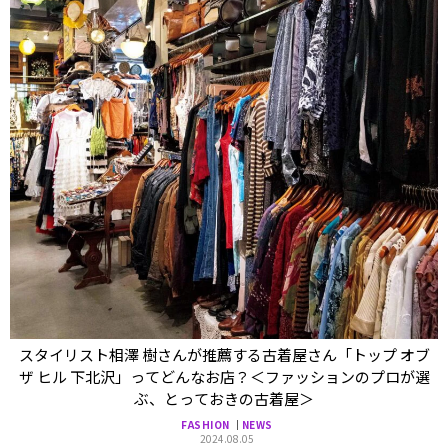
スタイリスト相澤 樹さんが推薦する古着屋さん「トップ オブ
ザ ヒル 下北沢」ってどんなお店？＜ファッションのプロが選
ぶ、とっておきの古着屋＞
FASHION
NEWS
2024.08.05