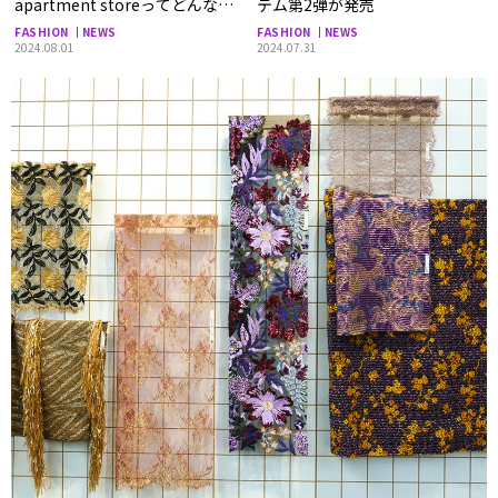
apartment storeってどんなお
テム第2弾が発売
店？＜ファッションのプロが選
FASHION
NEWS
FASHION
NEWS
ぶ、とっておきの古着屋＞
2024.08.01
2024.07.31