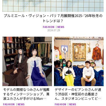
プルミエール・ヴィジョン・パリ７月展開催2025-’26年秋冬の
トレンドは？
FASHION
NEWS
2024.07.29
モデルの関根なつみさんが推薦
デザイナーのビアンカさんが通
するヴィンテージショップ、萬
う渋谷区・神宮前の古着屋さ
波ユカさんが手がけるMan
ん、スタジオコンビニってどん
Vintageの魅力を深掘り。＜
なお店？＜ファッションのプロ
FASHION
NEWS
FASHION
NEWS