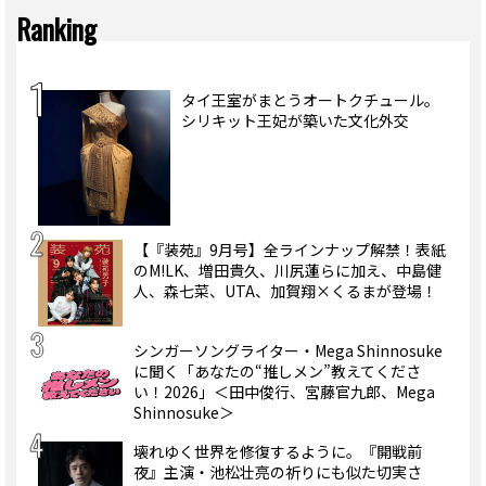
Ranking
タイ王室がまとうオートクチュール。
シリキット王妃が築いた文化外交
【『装苑』9月号】全ラインナップ解禁！表紙
のM!LK、増田貴久、川尻蓮らに加え、中島健
人、森七菜、UTA、加賀翔×くるまが登場！
シンガーソングライター・Mega Shinnosuke
に聞く「あなたの“推しメン”教えてくださ
い！2026」＜田中俊行、宮藤官九郎、Mega
Shinnosuke＞
壊れゆく世界を修復するように。『開戦前
夜』主演・池松壮亮の祈りにも似た切実さ