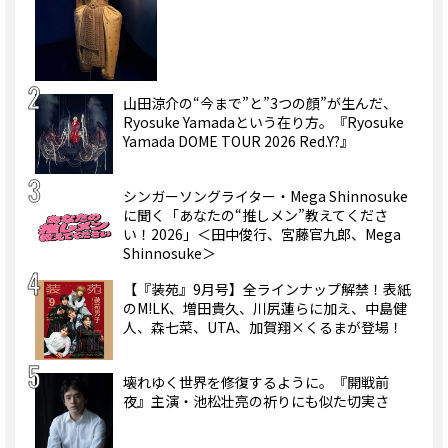
山田涼介の“今まで”と”3つの顔”が生んだ、
Ryosuke Yamadaという在り方。『Ryosuke
Yamada DOME TOUR 2026 Red.Y?』
シンガーソングライター・Mega Shinnosuke
に聞く「あなたの“推しメン”教えてくださ
い！2026」＜田中俊行、宮藤官九郎、Mega
Shinnosuke＞
【『装苑』9月号】全ラインナップ解禁！表紙
のM!LK、増田貴久、川尻蓮らに加え、中島健
人、森七菜、UTA、加賀翔×くるまが登場！
壊れゆく世界を修復するように。『開戦前
夜』主演・池松壮亮の祈りにも似た切実さ