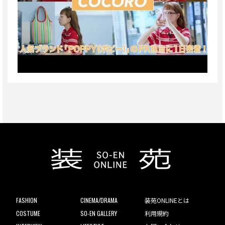
FASHION
CINEMA/DRAMA
装苑ONLINEとは
COSTUME
SO-EN GALLERY
利用規約