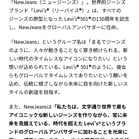
「NewJeans（ニュージーンズ）」。世界的ジーンズ
ブランド「Levi’s®（リーバイス®）」は、すべての
ジーンズの原型となった Levi’s®501®の150周年を記念
し、NewJeansをグローバルアンバサダーに任命。
「NewJeans」というグループ名は「まるでジーンズ
のように、人々が飽きることなく穿き続けられる、新
しい時代のタイムレスなアイコンになりたい」という
想いが込められている。Levi’s® 501®のように、彼女
らもグローバルでタイムレスでありたいという願いを
込め、伝統に根ざしながら未来に目を向けた新しいス
タイルの創造を目指す。
また、NewJeansは
「私たちは、文字通り世界で最も
アイコニックな新しいジーンズを作りながら、常に未
来を見据えている、時代を超えた Levi’s®というブラ
ンドのグローバルアンバサダーに加わることを光栄に