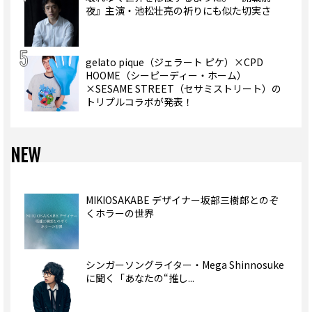
夜』主演・池松壮亮の祈りにも似た切実さ
gelato pique（ジェラート ピケ）×CPD
HOOME（シーピーディー・ホーム）
×SESAME STREET（セサミストリート）の
トリプルコラボが発表！
NEW
MIKIOSAKABE デザイナー坂部三樹郎とのぞ
くホラーの世界
シンガーソングライター・Mega Shinnosuke
に聞く「あなたの“推し...