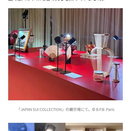
「JAPAN SUI COLLECTION」の展示場にて。© B.P.B. Paris