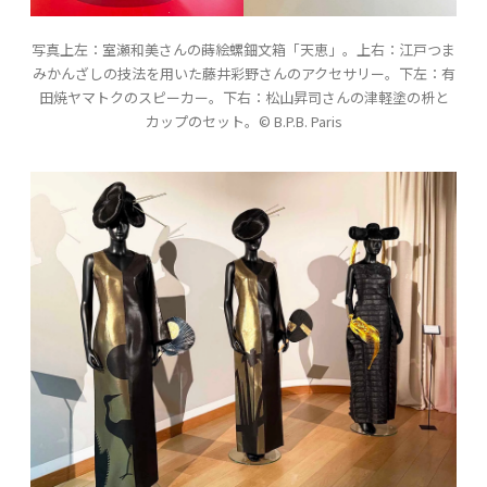
写真上左：室瀬和美さんの蒔絵螺鈿文箱「天恵」。上右：江戸つま
みかんざしの技法を用いた藤井彩野さんのアクセサリー。下左：有
田焼ヤマトクのスピーカー。下右：松山昇司さんの津軽塗の枡と
カップのセット。© B.P.B. Paris