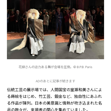
花柳さんの迫力ある舞が会場を圧倒。© B.P.B. Paris
ADのあとに記事が続きます
伝統工芸の展示場では、人間国宝の室瀬和美さんによ
る蒔絵をはじめ、竹工芸、鍛金など、独自性にあふれ
る作品が陳列。日本の美意識と情熱が吹き込まれた名
品の数々が、来場者の関心を集めていました。