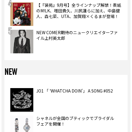
【『装苑』9月号】全ラインナップ解禁！表紙
のM!LK、増田貴久、川尻蓮らに加え、中島健
人、森七菜、UTA、加賀翔×くるまが登場！
NEW COMER期待のニュークリエイターファ
イル上村英太郎
NEW
JO1 「 'WHATCHA DOIN'」 A SONG #052
シャネルが全国のブティックでブライダル
フェアを開催！