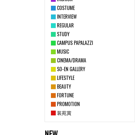
COSTUME
INTERVIEW
REGULAR
STUDY
CAMPUS PAPALAZZI
MUSIC
CINEMA/DRAMA
SO-EN GALLERY
LIFESTYLE
BEAUTY
FORTUNE
PROMOTION
装苑賞
NEW