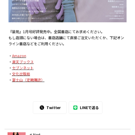
『装苑』1月号好評発売中。全国書店にてお求めください。
もし店頭にない場合は、書店店舗にて直接ご注文いただくか、下記オン
ライン書店などをご利用ください。
・
Amazon
・
楽天ブックス
・
セブンネット
・
文化出版局
・
富士山（定期購読）
Twitter
LINEで送る
Next