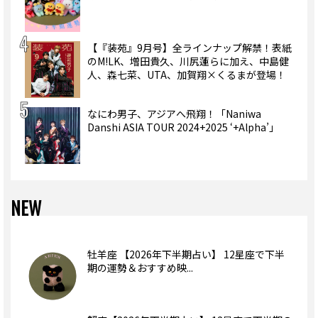
【『装苑』9月号】全ラインナップ解禁！表紙
のM!LK、増田貴久、川尻蓮らに加え、中島健
人、森七菜、UTA、加賀翔×くるまが登場！
なにわ男子、アジアへ飛翔！「Naniwa
Danshi ASIA TOUR 2024+2025 ‘+Alpha’」
NEW
牡羊座 【2026年下半期占い】 12星座で下半
期の運勢＆おすすめ映...