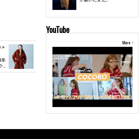
YouTube
More
v
4年
..