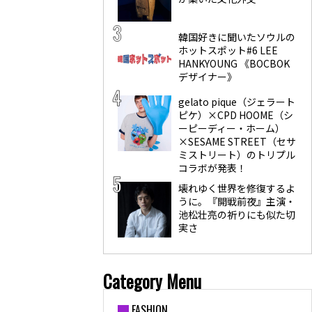
韓国好きに聞いたソウルの
ホットスポット#6 LEE
HANKYOUNG 《BOCBOK
デザイナー》
gelato pique（ジェラート
ピケ）×CPD HOOME（シ
ーピーディー・ホーム）
×SESAME STREET（セサ
ミストリート）のトリプル
コラボが発表！
壊れゆく世界を修復するよ
うに。『開戦前夜』主演・
池松壮亮の祈りにも似た切
実さ
Category Menu
FASHION