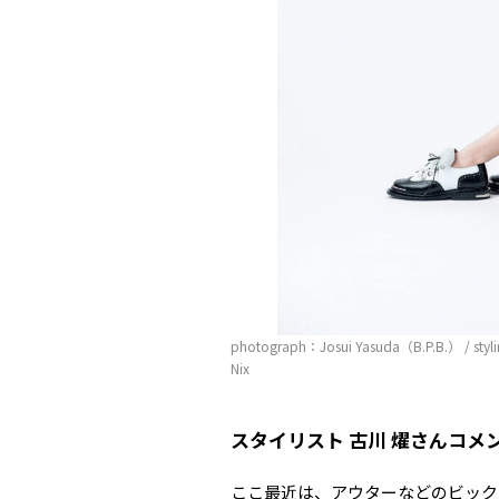
photograph：
Josui Yasuda（B.P.B.） / sty
Nix
スタイリスト 古川 燿さんコメ
ここ最近は、アウターなどのビック