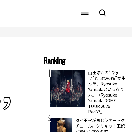
Ranking
山田涼介の“今ま
で”と”3つの顔”が生
んだ、Ryosuke
Yamadaという在り
方。『Ryosuke
Yamada DOME
TOUR 2026
Red.Y?』
タイ王室がまとうオートク
チュール。シリキット王妃
が築いた文化外交