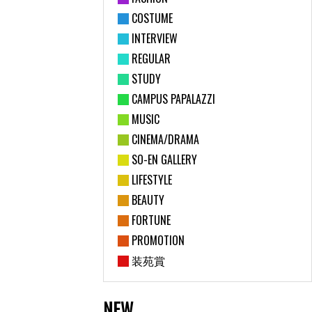
COSTUME
INTERVIEW
REGULAR
STUDY
CAMPUS PAPALAZZI
MUSIC
CINEMA/DRAMA
SO-EN GALLERY
LIFESTYLE
BEAUTY
FORTUNE
PROMOTION
装苑賞
NEW