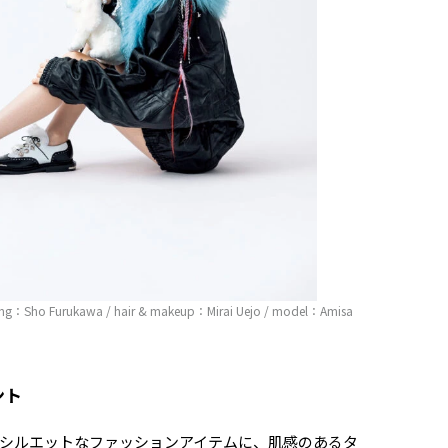
ling：Sho Furukawa / hair & makeup：Mirai Uejo / model：Amisa
ント
シルエットなファッションアイテムに、肌感のあるタ