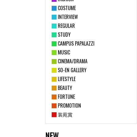
COSTUME
INTERVIEW
REGULAR
STUDY
CAMPUS PAPALAZZI
MUSIC
CINEMA/DRAMA
SO-EN GALLERY
LIFESTYLE
BEAUTY
FORTUNE
PROMOTION
装苑賞
NEW