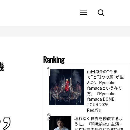
Ranking
機
山田涼介の“今ま
で”と”3つの顔”が生
んだ、Ryosuke
Yamadaという在り
方。『Ryosuke
Yamada DOME
TOUR 2026
Red.Y?』
壊れゆく世界を修復するよ
うに。『開戦前夜』主演・
池松壮亮の祈りにも似た切