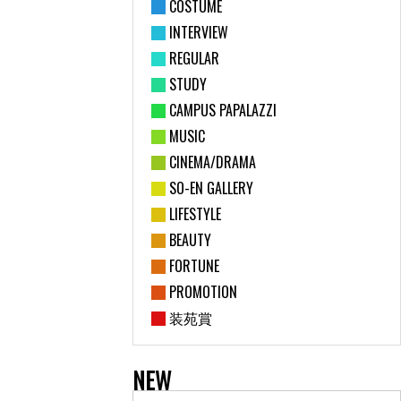
COSTUME
INTERVIEW
REGULAR
STUDY
CAMPUS PAPALAZZI
MUSIC
CINEMA/DRAMA
SO-EN GALLERY
LIFESTYLE
BEAUTY
FORTUNE
PROMOTION
装苑賞
NEW