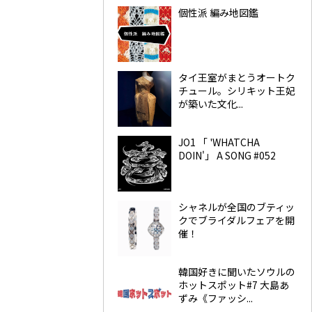
個性派 編み地図鑑
タイ王室がまとうオートク
チュール。シリキット王妃
が築いた文化...
JO1 「 'WHATCHA
DOIN'」 A SONG #052
シャネルが全国のブティッ
クでブライダルフェアを開
催！
韓国好きに聞いたソウルの
ホットスポット#7 大島あ
ずみ《ファッシ...