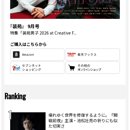
『装苑』 9月号
特集
「装苑男子 2026 at Creative F...
ご購入はこちらから
Amazon
楽天ブックス
セブンネット
その他の
ショッピング
オンラインショップ
Ranking
壊れゆく世界を修復するように。『開
戦前夜』主演・池松壮亮の祈りにも似
た切実さ