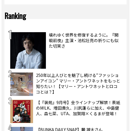
Ranking
壊れゆく世界を修復するように。『開
戦前夜』主演・池松壮亮の祈りにも似
た切実さ
250年以上人びとを魅了し続ける“ファッショ
ンアイコン” マリー・アントワネットをもっと
知りたい！【マリー・アントワネットとロコ
コとは？】
【『装苑』9月号】全ラインナップ解禁！表紙
のM!LK、増田貴久、川尻蓮らに加え、中島健
人、森七菜、UTA、加賀翔×くるまが登場！
【BUNKA DAILY SNAP】麓 雄太さん