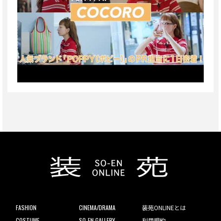
FASHION
CINEMA/DRAMA
装苑ONLINEとは
COSTUME
SO-EN GALLERY
利用規約