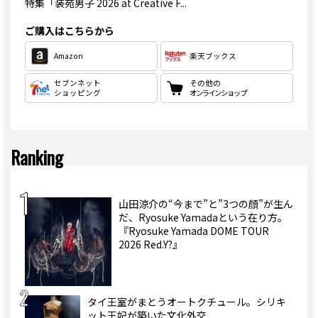
特集
「装苑男子 2026 at Creative F...
ご購入はこちらから
Amazon
楽天ブックス
セブンネット
その他の
ショッピング
オンラインショップ
Ranking
山田涼介の“今まで”と”3つの顔”が生ん
だ、Ryosuke Yamadaという在り方。
『Ryosuke Yamada DOME TOUR
2026 Red.Y?』
タイ王室がまとうオートクチュール。シリキ
ット王妃が築いた文化外交