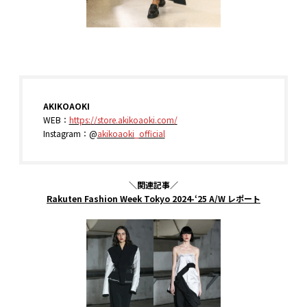
AKIKOAOKI
WEB：
https://store.akikoaoki.com/
Instagram：@
akikoaoki_official
＼関連記事／
Rakuten Fashion Week Tokyo 2024-‘25 A/W レポート