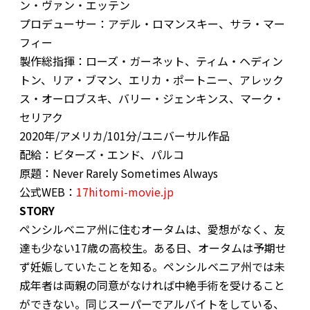
ン・ヴァン・エッテン
プロデューサー：アデル・ロマンスキー、サラ・マー
フィー
製作総指揮：ローズ・ガーネット、ティム・ヘディン
トン、リア・ブマン、エリカ・ポートニー、アレック
ス・オーロブスキ、バリー・ジェンキンス、マーク・
セリアク
2020年/アメリカ/101分/ユニバーサル作品
配給：ビターズ・エンド、パルコ
原題：Never Rarely Sometimes Always
公式WEB：
17hitomi-movie.jp
STORY
ペンシルベニア州に住むオータムは、愛想がなく、友
達も少ない17歳の高校生。ある日、オータムは予期せ
ず妊娠していたことを知る。ペンシルベニア州では未
成年者は両親の同意がなければ中絶手術を受けること
ができない。同じスーパーでアルバイトをしている、