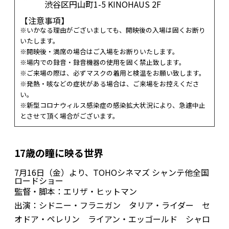
渋谷区円山町1-5 KINOHAUS 2F
【注意事項】
※いかなる理由がございましても、開映後の入場は固くお断り
いたします。
※開映後・満席の場合はご入場をお断りいたします。
※場内での録音・録音機器の使用を固く禁止致します。
※ご来場の際は、必ずマスクの着用と検温をお願い致します。
※発熱・咳などの症状がある場合は、ご来場をお控えくださ
い。
※新型コロナウィルス感染症の感染拡大状況により、急遽中止
とさせて頂く場合がございます。
17歳の瞳に映る世界
7月16日（金）より、TOHOシネマズ シャンテ他全国
ロードショー
監督・脚本：エリザ・ヒットマン
出演：シドニー・フラニガン タリア・ライダー セ
オドア・ペレリン ライアン・エッゴールド シャロ