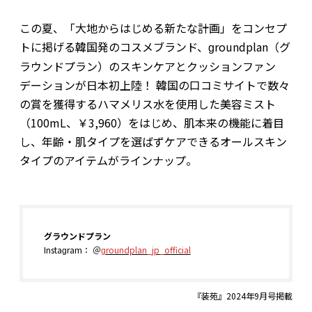
この夏、「大地からはじめる新たな計画」をコンセプ
トに掲げる韓国発のコスメブランド、
roundplan（グ
g
ラウンドプラン）のスキンケアとクッションファン
デーションが日本初上陸！ 韓国の口コミサイトで数々
の賞を獲得するハマメリス水を使用した美容ミスト
（100mL、￥3,960）をはじめ、肌本来の機能に着目
し、年齢・肌タイプを選ばずケアできるオールスキン
タイプのアイテムがラインナップ。
グラウンドプラン
Insta
ram： ＠
roundplan_jp_official
g
g
『装苑』2024年9月号掲載