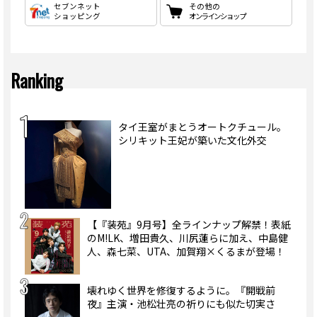
セブンネット
その他の
ショッピング
オンラインショップ
Ranking
タイ王室がまとうオートクチュール。
シリキット王妃が築いた文化外交
【『装苑』9月号】全ラインナップ解禁！表紙
のM!LK、増田貴久、川尻蓮らに加え、中島健
人、森七菜、UTA、加賀翔×くるまが登場！
壊れゆく世界を修復するように。『開戦前
夜』主演・池松壮亮の祈りにも似た切実さ