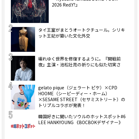
2026 Red.Y?』
タイ王室がまとうオートクチュール。シリキ
ット王妃が築いた文化外交
壊れゆく世界を修復するように。『開戦前
夜』主演・池松壮亮の祈りにも似た切実さ
gelato pique（ジェラート ピケ）×CPD
HOOME（シーピーディー・ホーム）
×SESAME STREET（セサミストリート）の
トリプルコラボが発表！
韓国好きに聞いたソウルのホットスポット#6
LEE HANKYOUNG 《BOCBOKデザイナー》