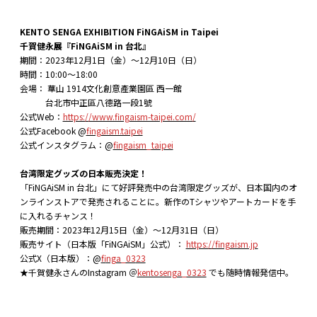
KENTO SENGA EXHIBITION FiNGAiSM in Taipei
千賀健永展『FiNGAiSM in 台北』
期間：2023年12月1日（金）～12月10日（日）
時間：10:00～18:00
会場： 華山 1914文化創意產業園區 西一館
台北市中正區八德路一段1號
公式Web：
https://www.fingaism-taipei.com/
公式Facebook @
fingaism.taipei
公式インスタグラム：@
fingaism_taipei
台湾限定グッズの日本販売決定！
「FiNGAiSM in 台北」にて好評発売中の台湾限定グッズが、日本国内のオ
ンラインストアで発売されることに。新作のTシャツやアートカードを手
に入れるチャンス！
販売期間：2023年12月15日（金）～12月31日（日）
販売サイト（日本版「FiNGAiSM」公式）：
https://fingaism.jp
公式X（日本版）：@
f
inga_03
23
★千賀健永さんのInstagram ＠
kentosenga_0323
でも随時情報発信中。