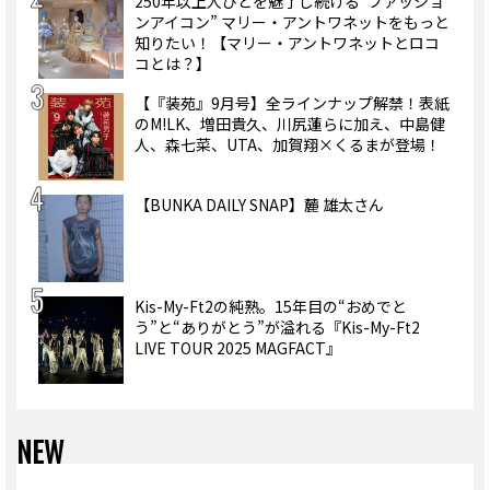
250年以上人びとを魅了し続ける“ファッショ
ンアイコン” マリー・アントワネットをもっと
知りたい！【マリー・アントワネットとロコ
コとは？】
【『装苑』9月号】全ラインナップ解禁！表紙
のM!LK、増田貴久、川尻蓮らに加え、中島健
人、森七菜、UTA、加賀翔×くるまが登場！
【BUNKA DAILY SNAP】麓 雄太さん
Kis-My-Ft2の純熟。15年目の“おめでと
う”と“ありがとう”が溢れる『Kis-My-Ft2
LIVE TOUR 2025 MAGFACT』
NEW