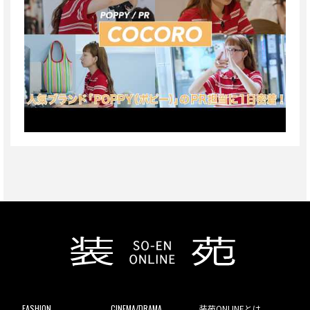
FASHION
CINEMA/DRAMA
装苑ONLINEとは