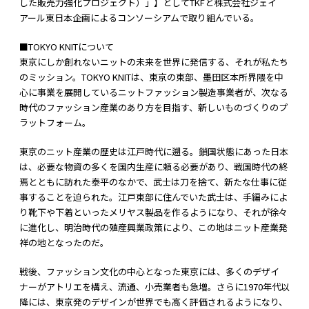
した販売力強化プロジェクト）」】としてTKFと株式会社ジェイ
アール東日本企画によるコンソーシアムで取り組んでいる。
■TOKYO KNITについて
東京にしか創れないニットの未来を世界に発信する、それが私たち
のミッション。TOKYO KNITは、東京の東部、墨田区本所界隈を中
心に事業を展開しているニットファッション製造事業者が、次なる
時代のファッション産業のあり方を目指す、新しいものづくりのプ
ラットフォーム。
東京のニット産業の歴史は江戸時代に遡る。鎖国状態にあった日本
は、必要な物資の多くを国内生産に頼る必要があり、戦国時代の終
焉とともに訪れた泰平のなかで、武士は刀を捨て、新たな仕事に従
事することを迫られた。江戸東部に住んでいた武士は、手編みによ
り靴下や下着といったメリヤス製品を作るようになり、それが徐々
に進化し、明治時代の殖産興業政策により、この地はニット産業発
祥の地となったのだ。
戦後、ファッション文化の中心となった東京には、多くのデザイ
ナーがアトリエを構え、流通、小売業者も急増。さらに1970年代以
降には、東京発のデザインが世界でも高く評価されるようになり、