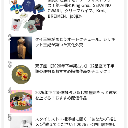
ズ！第一弾≪King Gnu、SEKAI NO
OWARI、クリープハイプ、Kroi、
BREIMEN、jo0ji≫
タイ王室がまとうオートクチュール。シリキ
ット王妃が築いた文化外交
双子座 【2026年下半期占い】 12星座で下半
期の運勢＆おすすめ映像作品をチェック！
2026年下半期運勢占い＆12星座別もっと運気
を上げる！おすすめ配信作品
スタイリスト・相澤樹に聞く「あなたの“推し
メン”教えてください！2026」＜四目屋宗明、