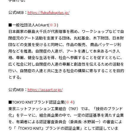
公式WEB：
https://fukufukuplus.jp/
■一般社団法人AOAart(
※３
)
日本画家の藤島大千氏が代表理事を務め、ワークショップなどで自
閉症児のアート活動を支援する団体。丸紅基金、木下財団、日本財
団などの支援を受けると同時に、作品の販売、 商品パッケージ利
用などを推進。自閉症の人達が、アートを通して本来あるべき人
格、尊厳、健全な生活を得、社会へ参画することを促すとともに、
広く社会に対し自閉症の人達の尊厳と創造性を伝えるための活動を
行い、自閉症の人達と共に生きる社会の構築に寄与することを目的
とする。
公式WEB：
https://aoaart.or.jp/
■TOKYO KNITブランド認証企業(
※４
)
東京ニットファッション工業組合（TKF）では、「技術のブランド
化」をテーマに、組合員企業の中で、一定の認証基準を満たす企業
を、有識者による認証審査委員会（委員長: 水野誠一）の審査によ
り「『TOKYO KNIT』ブランドの認証企業」として認証していま