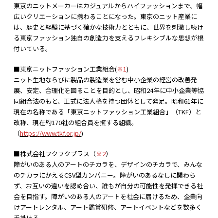
東京のニットメーカーはカジュアルからハイファッションまで、幅
広いクリエーションに携わることになった。東京のニット産業に
は、歴史と経験に基づく確かな技術力とともに、世界を刺激し続け
る東京ファッション独自の創造力を支えるフレキシブルな思想が根
付いている。
■東京ニットファッション工業組合(
※1
)
ニット生地ならびに製品の製造業を営む中小企業の経営の改善発
展、安定、合理化を図ることを目的とし、昭和24年に中小企業等協
同組合法のもと、正式に法人格を持つ団体として発足。昭和61年に
現在の名称である「東京ニットファッション工業組合」（TKF）と
改称、現在約170社の組合員を擁する組織。
（
https://www.tkf.or.jp/
)
■株式会社フクフクプラス（
※2
）
障がいのある人のアートのチカラを、デザインのチカラで、みんな
のチカラにかえるCSV型カンパニー。障がいのあるなしに関わら
ず、お互いの違いを認め合い、誰もが自分の可能性を発揮できる社
会を目指す。障がいのある人のアートを社会に届けるため、企業向
けアートレンタル、アート鑑賞研修、アートイベントなどを数多く
手掛ける。