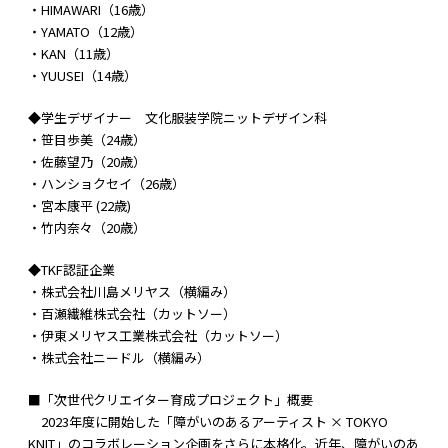
・HIMAWARI（16歳）
・YAMATO（12歳）
・KAN（11歳）
・YUUSEI（14歳）
◆学生デザイナー 文化服装学院ニットデザイン科
・笹目歩美（24歳）
・佐藤望乃（20歳）
・ハンショクセイ（26歳）
・宮本康平 (22歳)
・竹内奈々（20歳）
◆TKF認証企業
・株式会社川島メリヤス（横編み）
・百瀬繊維株式会社（カットソー）
・伊東メリヤス工業株式会社（カットソー）
・株式会社ニードル（横編み）
■「次世代クリエイター育成プロジェクト」概要
2023年度に開始した「障がいのあるアーティスト × TOKYO
KNIT」のコラボレーション企画をさらに本格化。近年、障がいのあ