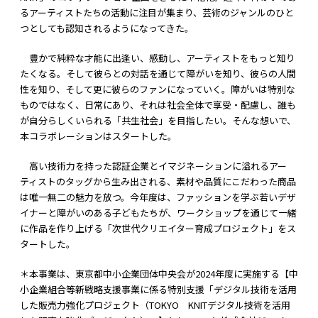
るアーティストたちの活動に注目が集まり、芸術のジャンルのひと
つとしても認知されるようになってきた。
豊かで純粋な才能に出逢い、感動し、アーティストをもっと知り
たくなる。そして彼らとの対話を通じて障がいを知り、彼らの人間
性を知り、そして更に彼らのファンになっていく。障がいは特別な
ものではなく、日常にあり、それは社会全体で享受・配慮し、誰も
が自分らしくいられる「共生社会」を目指したい。そんな想いで、
本コラボレーションはスタートした。
高い技術力を持った認証企業とイマジネーションに溢れるアー
ティストのタッグから生み出される、素材や品質にこだわった商品
は唯一無二の魅力を放つ。今年度は、ファッションを学ぶ若いデザ
イナーと障がいのある子どもたちが、ワークショップを通じて一緒
に作品を作り上げる「次世代クリエイター育成プロジェクト」をス
タートした。
＊本事業は、東京都中小企業団体中央会が2024年度に実施する【中
小企業組合等新戦略支援事業に係る特別支援「デジタル技術を活用
した販売力強化プロジェクト（TOKYO KNITデジタル技術を活用